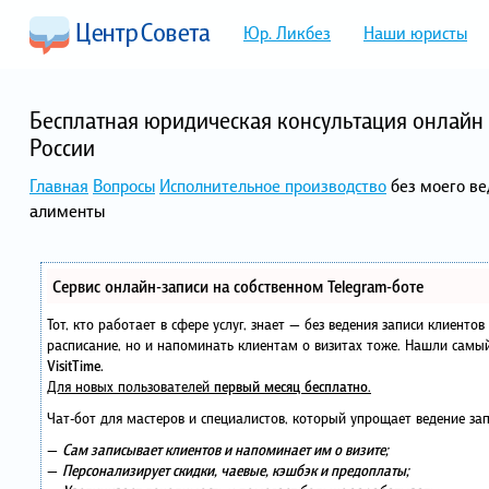
Юр. Ликбез
Наши юристы
Бесплатная юридическая консультация онлайн 
России
Главная
Вопросы
Исполнительное производство
без моего ве
алименты
Сервис онлайн-записи на собственном Telegram-боте
Тот, кто работает в сфере услуг, знает — без ведения записи клиенто
расписание, но и напоминать клиентам о визитах тоже. Нашли сам
VisitTime.
Для новых пользователей
первый месяц бесплатно
.
Чат-бот для мастеров и специалистов, который упрощает ведение зап
—
Сам записывает клиентов и напоминает им о визите;
—
Персонализирует скидки, чаевые, кэшбэк и предоплаты;