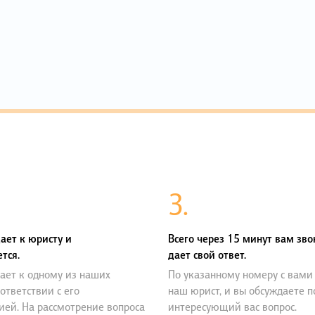
3.
ает к юристу и
Всего через 15 минут вам зво
тся.
дает свой ответ.
ает к одному из наших
По указанному номеру с вами
оответствии с его
наш юрист, и вы обсуждаете 
ией. На рассмотрение вопроса
интересующий вас вопрос.