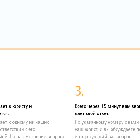
3.
ает к юристу и
Всего через 15 минут вам зво
тся.
дает свой ответ.
ает к одному из наших
По указанному номеру с вами
оответствии с его
наш юрист, и вы обсуждаете 
ией. На рассмотрение вопроса
интересующий вас вопрос.