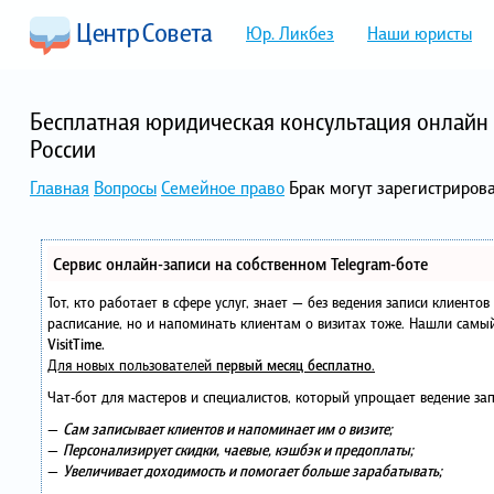
Юр. Ликбез
Наши юристы
Бесплатная юридическая консультация онлайн 
России
Главная
Вопросы
Семейное право
Брак могут зарегистрирова
Сервис онлайн-записи на собственном Telegram-боте
Тот, кто работает в сфере услуг, знает — без ведения записи клиенто
расписание, но и напоминать клиентам о визитах тоже. Нашли сам
VisitTime.
Для новых пользователей
первый месяц бесплатно
.
Чат-бот для мастеров и специалистов, который упрощает ведение зап
—
Сам записывает клиентов и напоминает им о визите;
—
Персонализирует скидки, чаевые, кэшбэк и предоплаты;
—
Увеличивает доходимость и помогает больше зарабатывать;