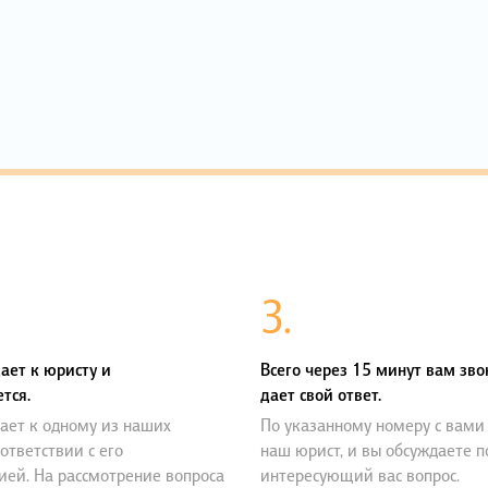
3.
ает к юристу и
Всего через 15 минут вам зво
тся.
дает свой ответ.
ает к одному из наших
По указанному номеру с вами
оответствии с его
наш юрист, и вы обсуждаете 
ией. На рассмотрение вопроса
интересующий вас вопрос.