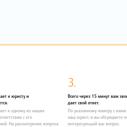
3.
ает к юристу и
Всего через 15 минут вам зво
тся.
дает свой ответ.
ает к одному из наших
По указанному номеру с вами
оответствии с его
наш юрист, и вы обсуждаете 
ией. На рассмотрение вопроса
интересующий вас вопрос.