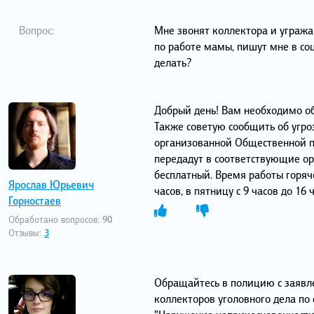
Вопрос:
Мне звонят коллектора и угража
по работе мамы, пишут мне в со
делать?
Добрый день! Вам необходимо об
Также советую сообщить об угро
организованной Общественной п
передадут в соответствующие ор
бесплатный. Время работы горяче
Ярослав Юрьевич
часов, в пятницу с 9 часов до 16
Горностаев
Обработано вопросов:
90
Отзывы:
3
Обращайтесь в полицию с заявл
коллекторов уголовного дела по 