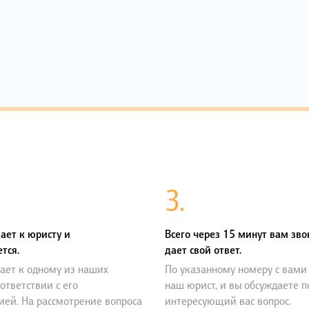
3.
ает к юристу и
Всего через 15 минут вам зво
тся.
дает свой ответ.
ает к одному из наших
По указанному номеру с вами
оответствии с его
наш юрист, и вы обсуждаете 
ией. На рассмотрение вопроса
интересующий вас вопрос.