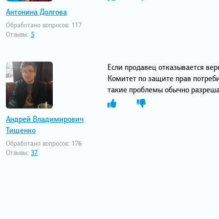
Антонина Долгова
Обработано вопросов:
117
Отзывы:
5
Если продавец отказывается вер
Комитет по защите прав потребит
такие проблемы обычно разрешаю
Андрей Владимирович
Тищенко
Обработано вопросов:
176
Отзывы:
37