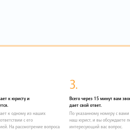
3.
ает к юристу и
Всего через 15 минут вам зво
тся.
дает свой ответ.
ает к одному из наших
По указанному номеру с вами
оответствии с его
наш юрист, и вы обсуждаете 
ией. На рассмотрение вопроса
интересующий вас вопрос.