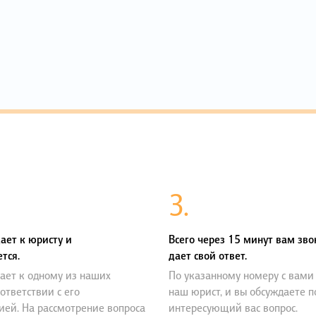
3.
ает к юристу и
Всего через 15 минут вам зво
тся.
дает свой ответ.
ает к одному из наших
По указанному номеру с вами
оответствии с его
наш юрист, и вы обсуждаете 
ией. На рассмотрение вопроса
интересующий вас вопрос.