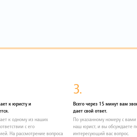
3.
ает к юристу и
Всего через 15 минут вам зво
тся.
дает свой ответ.
ает к одному из наших
По указанному номеру с вами
оответствии с его
наш юрист, и вы обсуждаете 
ией. На рассмотрение вопроса
интересующий вас вопрос.