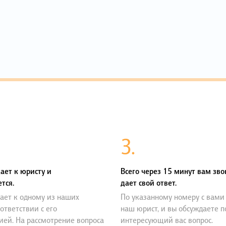
3.
ает к юристу и
Всего через 15 минут вам зво
тся.
дает свой ответ.
ает к одному из наших
По указанному номеру с вами
оответствии с его
наш юрист, и вы обсуждаете 
ией. На рассмотрение вопроса
интересующий вас вопрос.