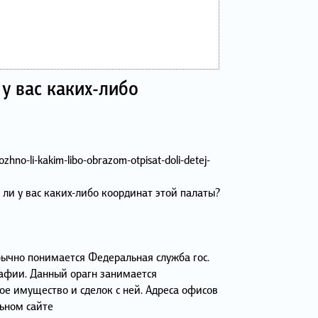
 у вас каких-либо
hno-li-kakim-libo-obrazom-otpisat-doli-detej-
 ли у вас каких-либо координат этой палаты?
ычно понимается Федеральная служба гос.
рафии. Данный орагн занимается
е имущество и сделок с ней. Адреса офисов
льном сайте