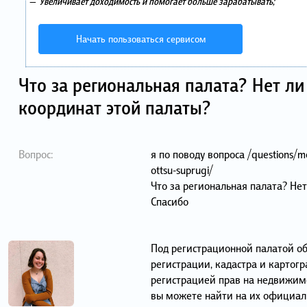
—
Увеличивает доходимость и помогает больше зарабатывать;
Начать пользоваться сервисом
Что за региональная палата? Нет ли
координат этой палаты?
Вопрос:
я по поводу вопроса /questions/moz
ottsu-suprugi/
Что за региональная палата? Нет
Спасибо
Под регистрационной палатой об
регистрации, кадастра и картог
регистрацией прав на недвижимо
вы можете найти на их официа