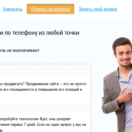
Адвокаты
Ответы на вопросы
Задать свой вопрос
и по телефону из любой точки
ель не выплачивает
как продвигать? Продвижение сайта – это не просто
е его посещаемости и повышение его позиций в
 попробуйте технологию
Буст
, она ускоряет
чение первых 7 дней. Если ни один запрос у вас не
и.