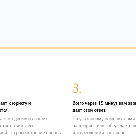
3.
ает к юристу и
Всего через 15 минут вам зво
тся.
дает свой ответ.
ает к одному из наших
По указанному номеру с вами
оответствии с его
наш юрист, и вы обсуждаете 
ией. На рассмотрение вопроса
интересующий вас вопрос.