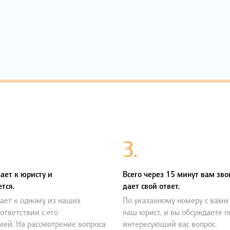
3.
ает к юристу и
Всего через 15 минут вам зво
тся.
дает свой ответ.
ает к одному из наших
По указанному номеру с вами
оответствии с его
наш юрист, и вы обсуждаете 
ией. На рассмотрение вопроса
интересующий вас вопрос.