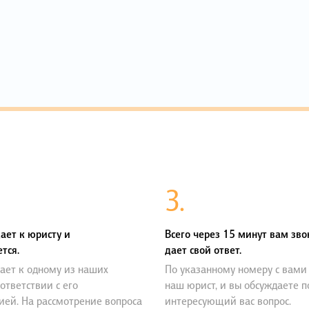
3.
ает к юристу и
Всего через 15 минут вам зво
тся.
дает свой ответ.
ает к одному из наших
По указанному номеру с вами
оответствии с его
наш юрист, и вы обсуждаете 
ией. На рассмотрение вопроса
интересующий вас вопрос.