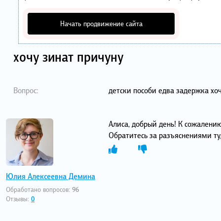
Начать продвижение сайта
хочу зинат причуну
Вопрос:
детски пособи едва задержка хоч
Алиса, добрый день! К сожалени
Обратитесь за разъяснениями туд
Юлия Алексеевна Демина
Обработано вопросов:
96
Отзывы:
0