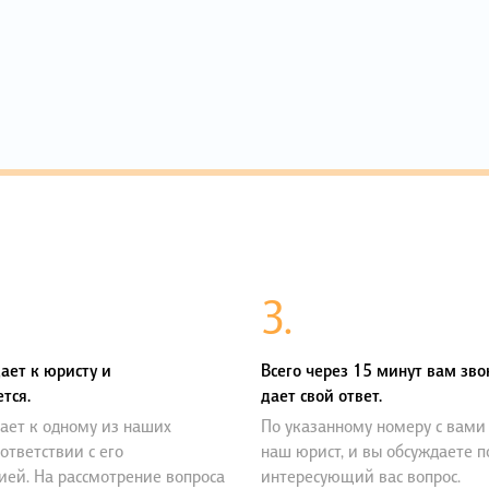
3.
ает к юристу и
Всего через 15 минут вам зво
тся.
дает свой ответ.
ает к одному из наших
По указанному номеру с вами
оответствии с его
наш юрист, и вы обсуждаете 
ией. На рассмотрение вопроса
интересующий вас вопрос.