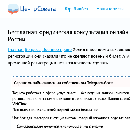
Юр. Ликбез
Наши юристы
Бесплатная юридическая консультация онлайн 
России
Главная
Вопросы
Военное право
Ходил в военкомат,т.к. явля
регистрации они сказали что не сделают военный билет. А мн
временной регистрации нет возможности сделать
Сервис онлайн-записи на собственном Telegram-боте
Тот, кто работает в сфере услуг, знает — без ведения записи клиенто
расписание, но и напоминать клиентам о визитах тоже. Нашли сам
VisitTime.
Для новых пользователей
первый месяц бесплатно
.
Чат-бот для мастеров и специалистов, который упрощает ведение зап
—
Сам записывает клиентов и напоминает им о визите;