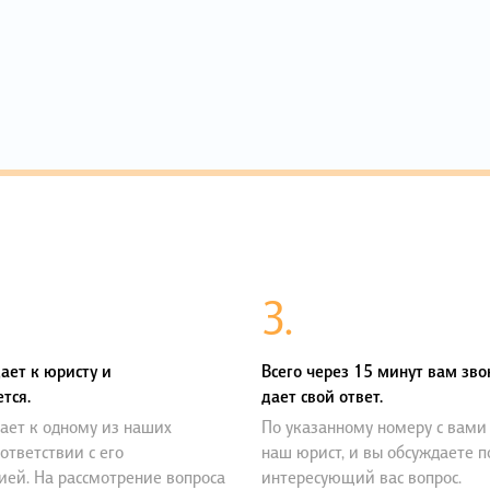
3.
ает к юристу и
Всего через 15 минут вам зво
тся.
дает свой ответ.
ает к одному из наших
По указанному номеру с вами
оответствии с его
наш юрист, и вы обсуждаете 
ией. На рассмотрение вопроса
интересующий вас вопрос.