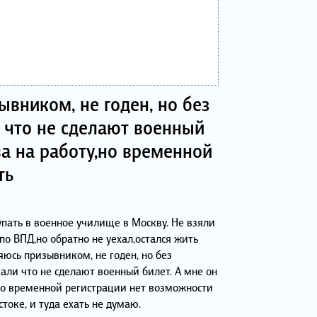
ывником, не годен, но без
 что не сделают военный
ва на работу,но временной
ть
упать в военное училище в Москву. Не взяли
по ВПД,но обратно не уехал,остался жить
ляюсь призывником, не годен, но без
али что не сделают военный билет. А мне он
,но временной регистрации нет возможности
токе, и туда ехать не думаю.