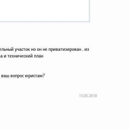
ельный участок но он не приватизирован . из
а и технический план
я ваш вопрос юристам?
15.05.2018