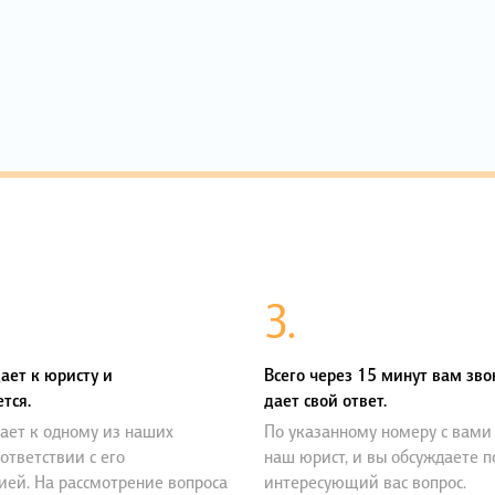
3.
ает к юристу и
Всего через 15 минут вам зво
тся.
дает свой ответ.
ает к одному из наших
По указанному номеру с вами
оответствии с его
наш юрист, и вы обсуждаете 
ией. На рассмотрение вопроса
интересующий вас вопрос.