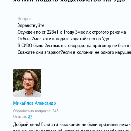
Вопрос:
Здравствуйте
Осужден по ст 228ч1 к 1году 3мес л.с строгого режима
Отбыл 7мес хотим подать ходатайство на Удо
В СИЗО было 2устных выговора,когда приговор не был в 
Скажите они згарают?если в колонии не одного наруше
Михайлов Александр
Обработано вопросов:
243
Отзывы:
27
Добрый день! Если эти взыскания не были признаны незак
при решении вопроса об условно-досрочном освобождени