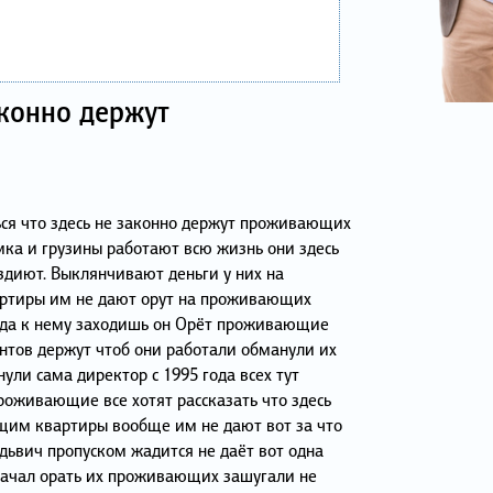
аконно держут
ся что здесь не законно держут проживающих
емка и грузины работают всю жизнь они здесь
здиют. Выклянчивают деньги у них на
артиры им не дают орут на проживающих
гда к нему заходишь он Орёт проживающие
нтов держут чтоб они работали обманули их
нули сама директор с 1995 года всех тут
роживающие все хотят рассказать что здесь
им квартиры вообще им не дают вот за что
ьвич пропуском жадится не даёт вот одна
начал орать их проживающих зашугали не