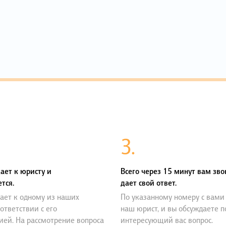
3.
ает к юристу и
Всего через 15 минут вам зво
тся.
дает свой ответ.
ает к одному из наших
По указанному номеру с вами
оответствии с его
наш юрист, и вы обсуждаете 
ией. На рассмотрение вопроса
интересующий вас вопрос.