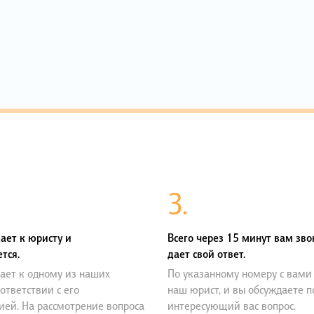
3.
ает к юристу и
Всего через 15 минут вам зво
тся.
дает свой ответ.
ает к одному из наших
По указанному номеру с вами
оответствии с его
наш юрист, и вы обсуждаете 
ией. На рассмотрение вопроса
интересующий вас вопрос.