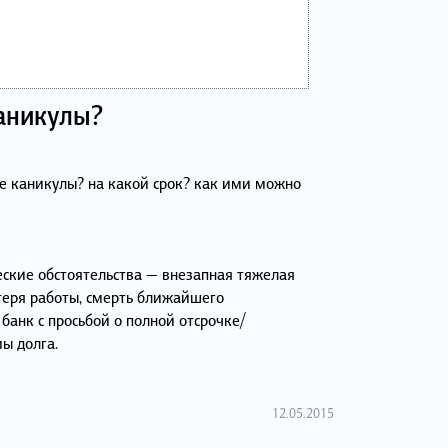
аникулы?
е каникулы? на какой срок? как ими можно
ские обстоятельства — внезапная тяжелая
отеря работы, смерть ближайшего
 банк с просьбой о полной отсрочке/
ы долга.
12.05.2015