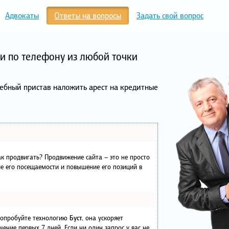
Адвокаты
Ответы на вопросы
Задать свой вопрос
и по телефону из любой точки
дебный пристав наложить арест на кредитные
как продвигать? Продвижение сайта – это не просто
е его посещаемости и повышение его позиций в
 попробуйте технологию
Буст
, она ускоряет
чение первых 7 дней. Если ни один запрос у вас не