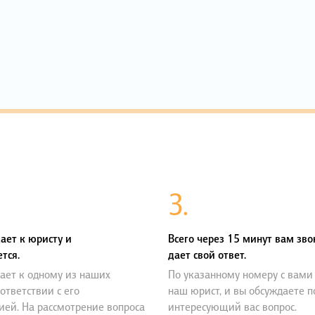
3.
ает к юристу и
Всего через 15 минут вам зво
тся.
дает свой ответ.
ает к одному из наших
По указанному номеру с вами
оответствии с его
наш юрист, и вы обсуждаете 
ией. На рассмотрение вопроса
интересующий вас вопрос.