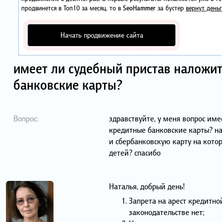
продвинется в Топ10 за месяц, то в
SeoHammer
за бустер
вернут деньг
Начать продвижение сайта
имеет ли судебный пристав наложит
банковские карты?
Вопрос:
здравствуйте, у меня вопрос име
кредитные банковские карты? на
и сбербанковскую карту на кото
детей? спасибо
Наталья, добрый день!
Запрета на арест кредитно
законодательстве нет;