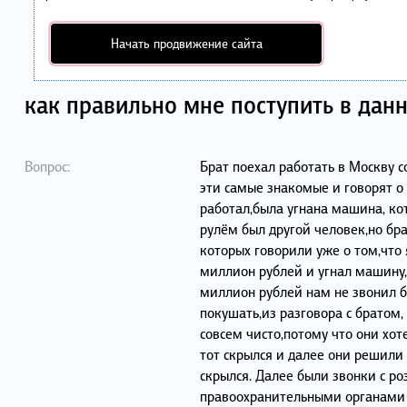
Начать продвижение сайта
как правильно мне поступить в дан
Вопрос:
Брат поехал работать в Москву 
эти самые знакомые и говорят о 
работал,была угнана машина, ко
рулём был другой человек,но бра
которых говорили уже о том,что
миллион рублей и угнал машину,н
миллион рублей нам не звонил б
покушать,из разговора с братом,
совсем чисто,потому что они хот
тот скрылся и далее они решили
скрылся. Далее были звонки с ро
правоохранительными органами и