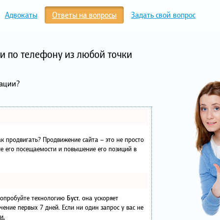
Адвокаты
Ответы на вопросы
Задать свой вопрос
и по телефону из любой точки
уации?
как продвигать? Продвижение сайта – это не просто
е его посещаемости и повышение его позиций в
 попробуйте технологию
Буст
, она ускоряет
чение первых 7 дней. Если ни один запрос у вас не
и.