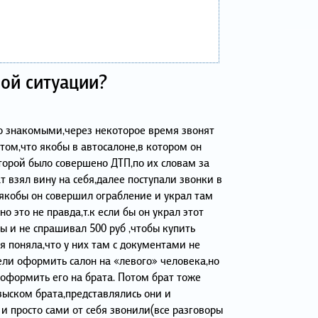
ной ситуации?
со знакомыми,через некоторое время звонят
том,что якобы в автосалоне,в котором он
торой было совершено ДТП,по их словам за
т взял вину на себя,далее поступали звонки в
 якобы он совершил ограбление и украл там
о это не правда,т.к если бы он украл этот
ы и не спрашивал 500 руб ,чтобы купить
 я поняла,что у них там с документами не
ели оформить салон на «левого» человека,но
 оформить его на брата. Потом брат тоже
зыском брата,представлялись они и
 просто сами от себя звонили(все разговоры