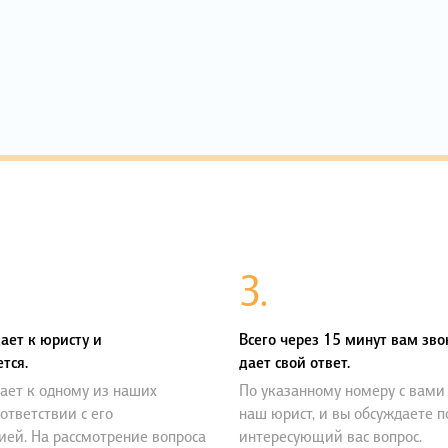
3.
ает к юристу и
Всего через 15 минут вам зво
тся.
дает свой ответ.
ает к одному из наших
По указанному номеру с вами
оответствии с его
наш юрист, и вы обсуждаете 
ией. На рассмотрение вопроса
интересующий вас вопрос.