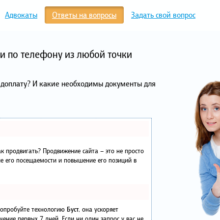
Адвокаты
Ответы на вопросы
Задать свой вопрос
и по телефону из любой точки
едоплату? И какие необходимы документы для
как продвигать? Продвижение сайта – это не просто
е его посещаемости и повышение его позиций в
 попробуйте технологию
Буст
, она ускоряет
чение первых 7 дней. Если ни один запрос у вас не