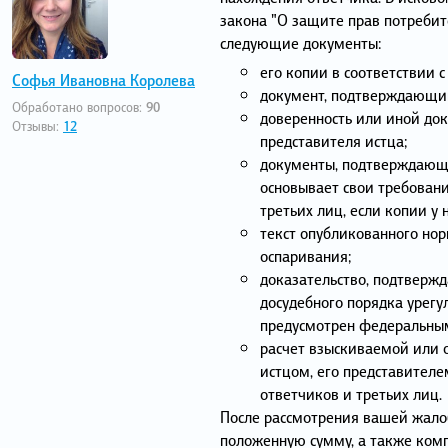
закона "О защите прав потребит
следующие документы:
его копии в соответствии с
Софья Ивановна Королева
документ, подтверждающий
Обработано вопросов:
90
доверенность или иной до
Отзывы:
12
представителя истца;
документы, подтверждающи
основывает свои требовани
третьих лиц, если копии у 
текст опубликованного нор
оспаривания;
доказательство, подтверж
досудебного порядка урегу
предусмотрен федеральным
расчет взыскиваемой или 
истцом, его представителе
ответчиков и третьих лиц.
После рассмотрения вашей жало
положенную сумму, а также ком