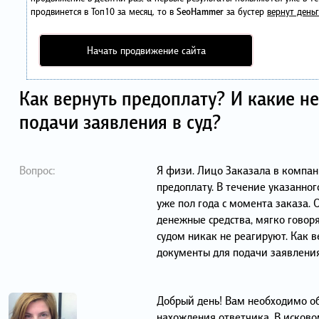
продвинется в Топ10 за месяц, то в
SeoHammer
за бустер
вернут деньг
Начать продвижение сайта
Как вернуть предоплату? И какие 
подачи заявления в суд?
Вопрос:
Я физи. Лицо Заказала в компан
предоплату. В течение указанног
уже пол года с момента заказа.
денежные средства, мягко говоря
судом никак не реагируют. Как 
документы для подачи заявления
Добрый день! Вам необходимо об
нахождения ответчика. В исково