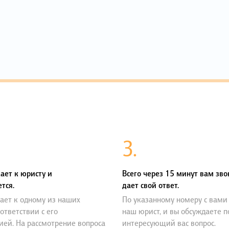
3.
ает к юристу и
Всего через 15 минут вам зво
тся.
дает свой ответ.
ает к одному из наших
По указанному номеру с вами
оответствии с его
наш юрист, и вы обсуждаете 
ией. На рассмотрение вопроса
интересующий вас вопрос.