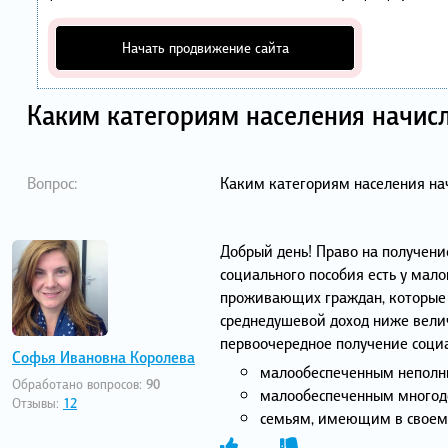
Начать продвижение сайта
Каким категориям населения начисл
Вопрос:
Каким категориям населения нач
Добрый день! Право на получени
социального пособия есть у ма
проживающих граждан, которые
среднедушевой доход ниже вели
первоочередное получение социа
Софья Ивановна Королева
малообеспеченным неполн
Обработано вопросов:
90
малообеспеченным многод
Отзывы:
12
семьям, имеющим в своем 