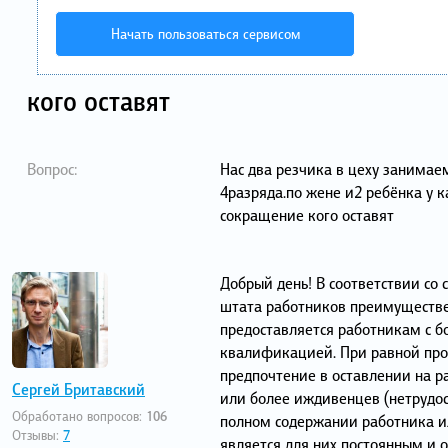
Начать пользоваться сервисом
кого оставят
Вопрос:
Нас два резчика в цеху занимае
4разряда.по жене и2 ребёнка у 
сокращение кого оставят
Добрый день! В соответствии со 
штата работников преимуществе
предоставляется работникам с б
квалификацией. При равной про
предпочтение в оставлении на ра
Сергей Бритавский
или более иждивенцев (нетрудос
Обработано вопросов:
106
полном содержании работника и
Отзывы:
7
является для них постоянным и 