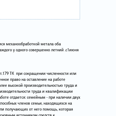
мся механообработкой метала оба
каждого у одного совершенно летний .с1июня
ст.179 ТК при сокращении численности или
нное право на оставление на работе
олее высокой производительностью труда и
изводительности труда и квалификации
боте отдается: семейным - при наличии двух
пособных членов семьи, находящихся на
ли получающих от него помощь, которая
основным источником средств к