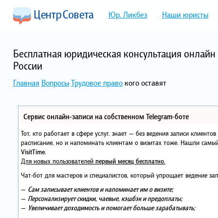
Юр. Ликбез
Наши юристы
Бесплатная юридическая консультация онлайн 
России
Главная
Вопросы
Трудовое право
кого оставят
Сервис онлайн-записи на собственном Telegram-боте
Тот, кто работает в сфере услуг, знает — без ведения записи клиенто
расписание, но и напоминать клиентам о визитах тоже. Нашли сам
VisitTime.
Для новых пользователей
первый месяц бесплатно
.
Чат-бот для мастеров и специалистов, который упрощает ведение зап
—
Сам записывает клиентов и напоминает им о визите;
—
Персонализирует скидки, чаевые, кэшбэк и предоплаты;
—
Увеличивает доходимость и помогает больше зарабатывать;