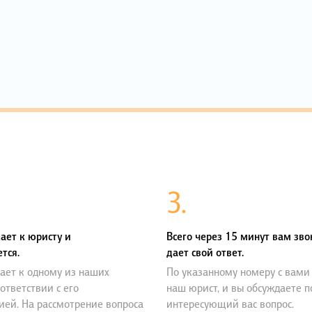
3.
ает к юристу и
Всего через 15 минут вам зво
тся.
дает свой ответ.
ает к одному из наших
По указанному номеру с вами
оответствии с его
наш юрист, и вы обсуждаете 
ией. На рассмотрение вопроса
интересующий вас вопрос.