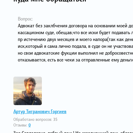
Вопрос:
Адвокат без заклбчения договора на основании моей д
кассационом суде, обещав,что все иски будет подавать л
пр истечению двух месяцев и моего напора(так как ден
иск,который я сама лично подала, в суде он не участвова
но свои адвокатские фукции выполнил не добросовестн
отказывается, есть все чеки за отправленные ему деньг
Артур Тигранович Горгиев
Обработано вопросов:
35
Отзывы:
0
Зоя Сардаловна, добрый день! На сегодняшний день обяз