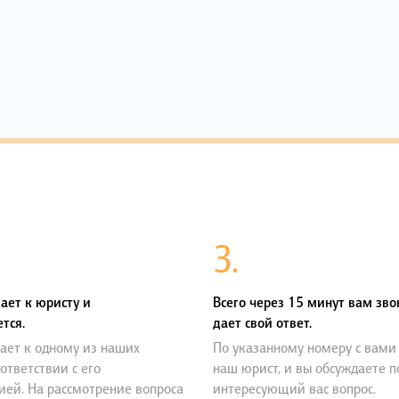
3.
ает к юристу и
Всего через 15 минут вам зво
тся.
дает свой ответ.
ает к одному из наших
По указанному номеру с вами
оответствии с его
наш юрист, и вы обсуждаете 
ией. На рассмотрение вопроса
интересующий вас вопрос.