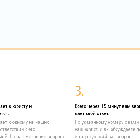
3.
ает к юристу и
Всего через 15 минут вам зво
тся.
дает свой ответ.
ает к одному из наших
По указанному номеру с вами
оответствии с его
наш юрист, и вы обсуждаете 
ией. На рассмотрение вопроса
интересующий вас вопрос.