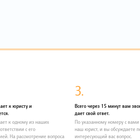
3.
ает к юристу и
Всего через 15 минут вам зво
тся.
дает свой ответ.
ает к одному из наших
По указанному номеру с вами
оответствии с его
наш юрист, и вы обсуждаете 
ией. На рассмотрение вопроса
интересующий вас вопрос.