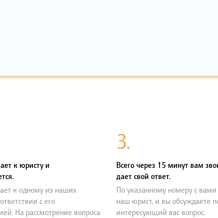
3.
ает к юристу и
Всего через 15 минут вам зво
тся.
дает свой ответ.
ает к одному из наших
По указанному номеру с вами
оответствии с его
наш юрист, и вы обсуждаете 
ией. На рассмотрение вопроса
интересующий вас вопрос.