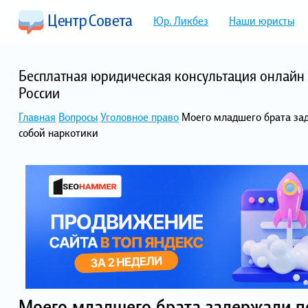
Юр. Ликбез
Наши юристы
Бесплатная юридическая консультация онлайн 
России
Главная
Вопросы
Уголовное право
Моего младшего брата заде
собой наркотики
Моего младшего брата задержали по 