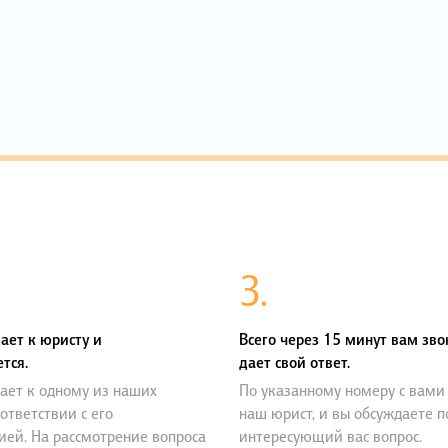
3.
ает к юристу и
Всего через 15 минут вам зво
тся.
дает свой ответ.
ает к одному из наших
По указанному номеру с вами
оответствии с его
наш юрист, и вы обсуждаете 
ией. На рассмотрение вопроса
интересующий вас вопрос.