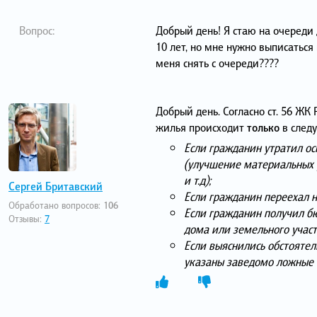
Вопрос:
Добрый день! Я стаю на очереди
10 лет, но мне нужно выписаться 
меня снять с очереди????
Добрый день. Согласно ст. 56 ЖК
жилья происходит
только
в след
Если гражданин утратил ос
(улучшение материальных у
и т.д);
Сергей Бритавский
Если гражданин переехал н
Обработано вопросов:
106
Если гражданин получил б
Отзывы:
7
дома или земельного участ
Если выяснились обстоятел
указаны заведомо ложные 