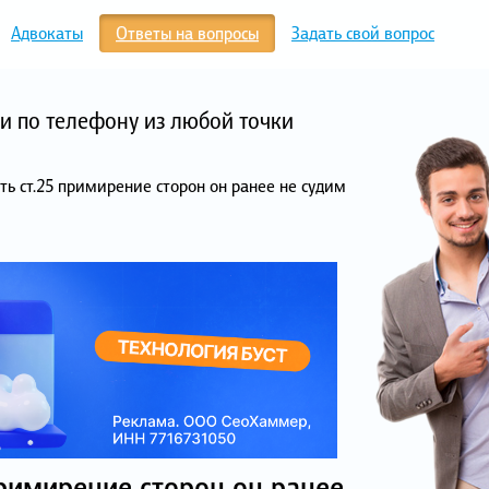
Адвокаты
Ответы на вопросы
Задать свой вопрос
и по телефону из любой точки
ь ст.25 примирение сторон он ранее не судим
римирение сторон он ранее