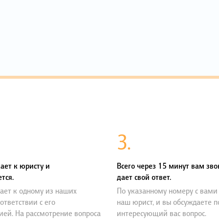
3.
ает к юристу и
Всего через 15 минут вам зво
тся.
дает свой ответ.
ает к одному из наших
По указанному номеру с вами
оответствии с его
наш юрист, и вы обсуждаете 
ией. На рассмотрение вопроса
интересующий вас вопрос.