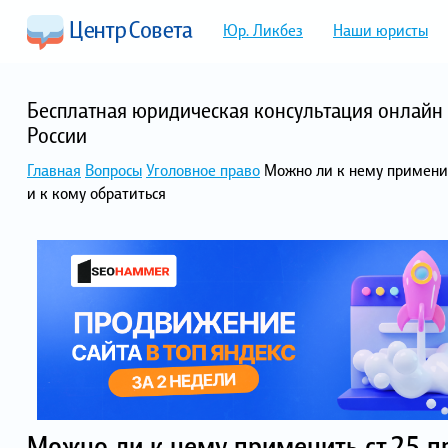
Юр. Ликбез
Наши юристы
Бесплатная юридическая консультация онлайн 
России
Главная
Вопросы
Уголовное право
Можно ли к нему применит
и к кому обратиться
Можно ли к нему применить ст.25 п