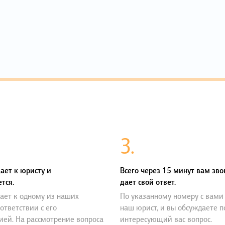
3.
ает к юристу и
Всего через 15 минут вам зво
тся.
дает свой ответ.
ает к одному из наших
По указанному номеру с вами
оответствии с его
наш юрист, и вы обсуждаете 
ией. На рассмотрение вопроса
интересующий вас вопрос.