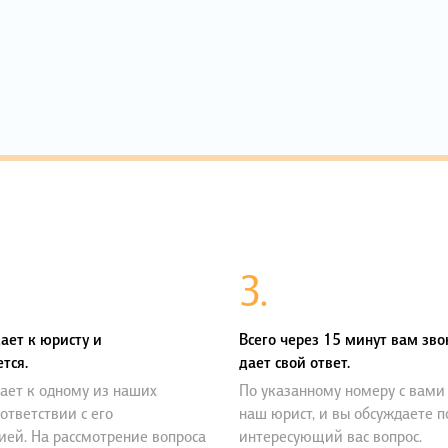
3.
ает к юристу и
Всего через 15 минут вам зво
тся.
дает свой ответ.
ает к одному из наших
По указанному номеру с вами
оответствии с его
наш юрист, и вы обсуждаете 
ией. На рассмотрение вопроса
интересующий вас вопрос.