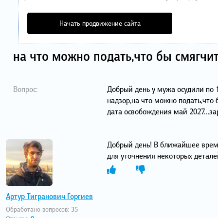
Начать продвижение сайта
на что можно подать,что бы смягчи
Вопрос:
Добрый день у мужа осудили по 1
надзор,на что можно подать,что 
дата освобождения май 2027…зар
Добрый день! В ближайшее врем
для уточнения некоторых детале
Артур Тигранович Горгиев
Обработано вопросов:
35