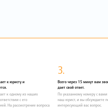
3.
ает к юристу и
Всего через 15 минут вам зво
тся.
дает свой ответ.
ает к одному из наших
По указанному номеру с вами
оответствии с его
наш юрист, и вы обсуждаете 
ией. На рассмотрение вопроса
интересующий вас вопрос.