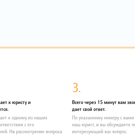
3.
ает к юристу и
Всего через 15 минут вам зво
тся.
дает свой ответ.
ает к одному из наших
По указанному номеру с вами
оответствии с его
наш юрист, и вы обсуждаете 
ией. На рассмотрение вопроса
интересующий вас вопрос.