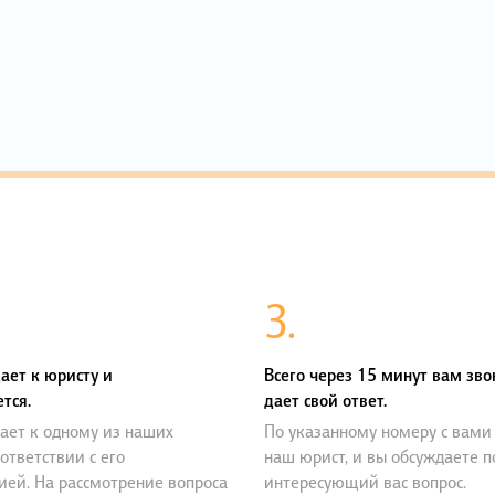
3.
ает к юристу и
Всего через 15 минут вам зво
тся.
дает свой ответ.
ает к одному из наших
По указанному номеру с вами
оответствии с его
наш юрист, и вы обсуждаете 
ией. На рассмотрение вопроса
интересующий вас вопрос.