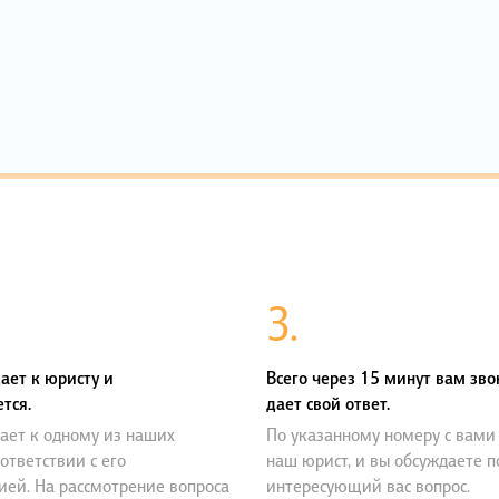
3.
ает к юристу и
Всего через 15 минут вам зво
тся.
дает свой ответ.
ает к одному из наших
По указанному номеру с вами
оответствии с его
наш юрист, и вы обсуждаете 
ией. На рассмотрение вопроса
интересующий вас вопрос.