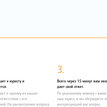
3.
ает к юристу и
Всего через 15 минут вам зво
тся.
дает свой ответ.
ает к одному из наших
По указанному номеру с вами
оответствии с его
наш юрист, и вы обсуждаете 
ией. На рассмотрение вопроса
интересующий вас вопрос.