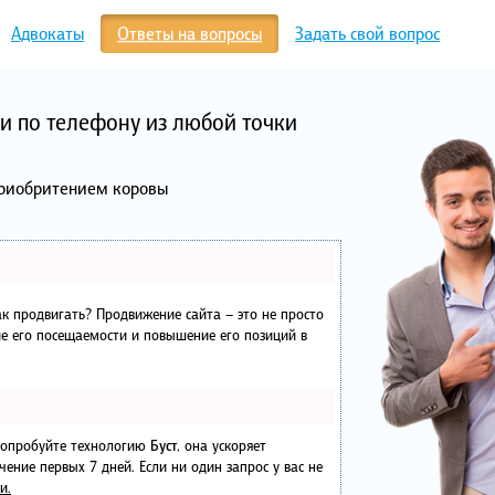
Адвокаты
Ответы на вопросы
Задать свой вопрос
и по телефону из любой точки
приобритением коровы
как продвигать? Продвижение сайта – это не просто
е его посещаемости и повышение его позиций в
 попробуйте технологию
Буст
, она ускоряет
чение первых 7 дней. Если ни один запрос у вас не
и.