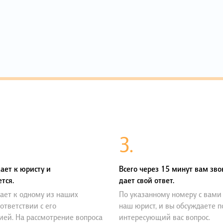
3.
ает к юристу и
Всего через 15 минут вам зво
тся.
дает свой ответ.
ает к одному из наших
По указанному номеру с вами
оответствии с его
наш юрист, и вы обсуждаете 
ией. На рассмотрение вопроса
интересующий вас вопрос.