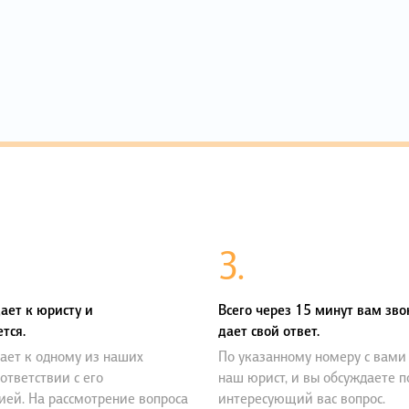
3.
ает к юристу и
Всего через 15 минут вам зво
тся.
дает свой ответ.
ает к одному из наших
По указанному номеру с вами
оответствии с его
наш юрист, и вы обсуждаете 
ией. На рассмотрение вопроса
интересующий вас вопрос.