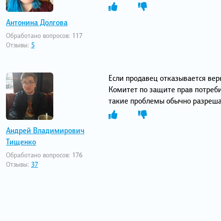
Антонина Долгова
Обработано вопросов:
117
Отзывы:
5
Если продавец отказывается вер
Комитет по защите прав потребит
такие проблемы обычно разрешаю
Андрей Владимирович
Тищенко
Обработано вопросов:
176
Отзывы:
37