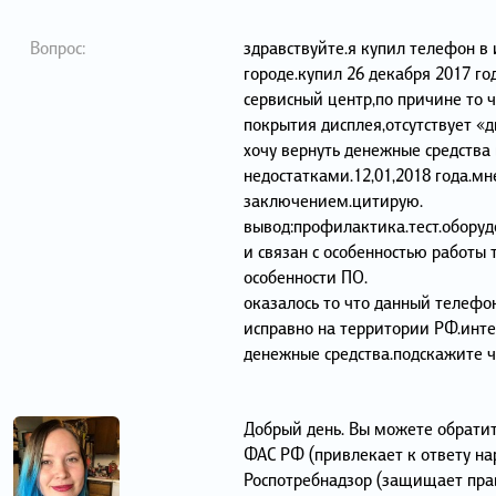
Вопрос:
здравствуйте.я купил телефон в
городе.купил 26 декабря 2017 год
сервисный центр,по причине то ч
покрытия дисплея,отсутствует «
хочу вернуть денежные средства
недостатками.12,01,2018 года.м
заключением.цитирую.
вывод:профилактика.тест.оборуд
и связан с особенностью работы 
особенности ПО.
оказалось то что данный телефо
исправно на территории РФ.инт
денежные средства.подскажите ч
Добрый день. Вы можете обратит
ФАС РФ (привлекает к ответу на
Роспотребнадзор (защищает прав