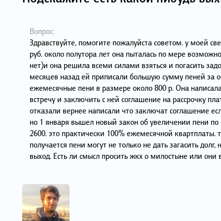
Вопрос:
Здравствуйте, помогите пожалуйста советом. у моей св
руб. около полутора лет она пыталась по мере возможнос
нет)и она решила всеми силами взяться и погасить задо
месяцев назад ей приписали большую сумму пеней за о
ежемесячные пени в размере около 800 р. Она написала
встречу и заключить с ней соглашение на рассрочку пл
отказали вернее написали что заключат соглашение если
но 1 января вышел новый закон об увеличении пени по м
2600. это практически 100% ежемесячной квартплаты. т
получается пени могут не только не дать загасить долг,
выход. Есть ли смысл просить жкх о милостыне или они