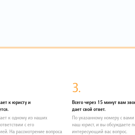
3.
ает к юристу и
Всего через 15 минут вам зво
тся.
дает свой ответ.
ает к одному из наших
По указанному номеру с вами
оответствии с его
наш юрист, и вы обсуждаете 
ией. На рассмотрение вопроса
интересующий вас вопрос.