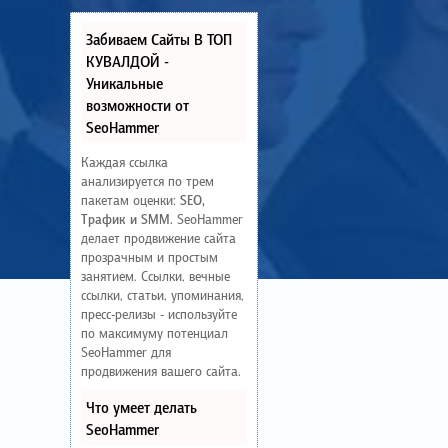
Забиваем Сайты В ТОП
КУВАЛДОЙ -
Уникальные
возможности от
SeoHammer
Каждая ссылка
анализируется по трем
пакетам оценки:
SEO,
Трафик и SMM.
SeoHammer
делает продвижение сайта
прозрачным и простым
занятием. Ссылки, вечные
ссылки, статьи, упоминания,
пресс-релизы - используйте
по максимуму потенциал
SeoHammer для
продвижения вашего сайта.
Что умеет делать
SeoHammer