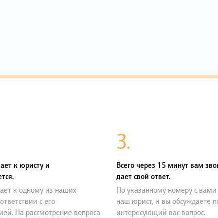
3.
ает к юристу и
Всего через 15 минут вам зво
тся.
дает свой ответ.
ает к одному из наших
По указанному номеру с вами
оответствии с его
наш юрист, и вы обсуждаете 
ией. На рассмотрение вопроса
интересующий вас вопрос.