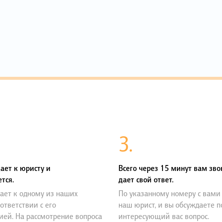
3.
ает к юристу и
Всего через 15 минут вам зво
тся.
дает свой ответ.
ает к одному из наших
По указанному номеру с вами
оответствии с его
наш юрист, и вы обсуждаете 
ией. На рассмотрение вопроса
интересующий вас вопрос.