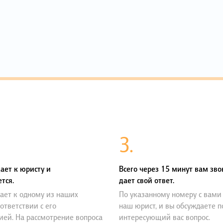
3.
ает к юристу и
Всего через 15 минут вам зво
тся.
дает свой ответ.
ает к одному из наших
По указанному номеру с вами
оответствии с его
наш юрист, и вы обсуждаете 
ией. На рассмотрение вопроса
интересующий вас вопрос.