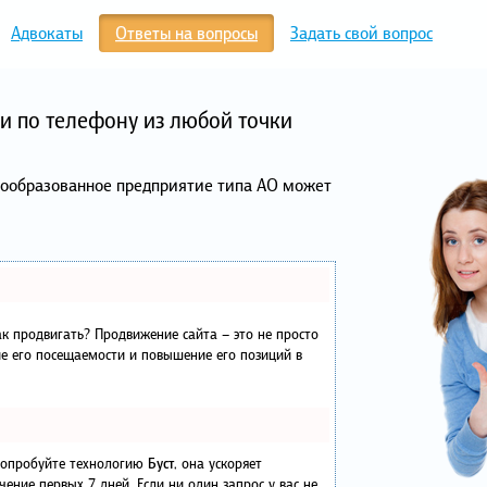
Адвокаты
Ответы на вопросы
Задать свой вопрос
и по телефону из любой точки
вообразованное предприятие типа АО может
как продвигать? Продвижение сайта – это не просто
е его посещаемости и повышение его позиций в
 попробуйте технологию
Буст
, она ускоряет
чение первых 7 дней. Если ни один запрос у вас не