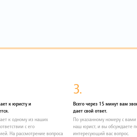
3.
ает к юристу и
Всего через 15 минут вам зво
тся.
дает свой ответ.
ает к одному из наших
По указанному номеру с вами
оответствии с его
наш юрист, и вы обсуждаете 
ией. На рассмотрение вопроса
интересующий вас вопрос.