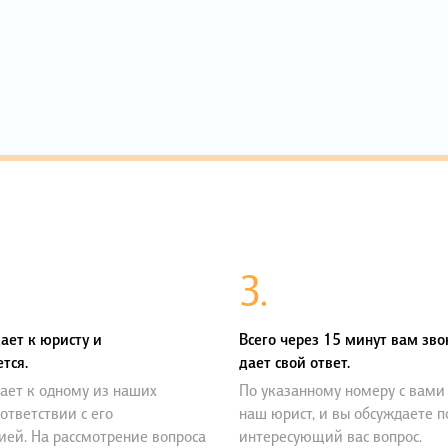
3.
ает к юристу и
Всего через 15 минут вам зво
тся.
дает свой ответ.
ает к одному из наших
По указанному номеру с вами
оответствии с его
наш юрист, и вы обсуждаете 
ией. На рассмотрение вопроса
интересующий вас вопрос.