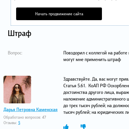
Начать продвижение сайта
Штраф
Вопрос:
Повздорил с коллегой на работе 
могут мне применить штраф
Здравствуйте. Да, вас могут при
Статья 5.61. КоАП РФ Оскорблени
достоинства другого лица, выра
наложение административного ш
до трех тысяч рублей; на должно
Дарья Петровна Каменская
тысяч рублей; на юридических ли
Обработано вопросов:
47
Отзывы:
5