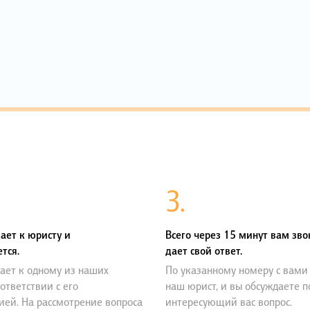
3.
ает к юристу и
Всего через 15 минут вам зво
тся.
дает свой ответ.
ает к одному из наших
По указанному номеру с вами
оответствии с его
наш юрист, и вы обсуждаете 
ией. На рассмотрение вопроса
интересующий вас вопрос.