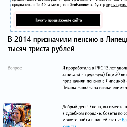
продвинется в Топ10 за месяц, то в
SeoHammer
за бустер
вернут деньг
Начать продвижение сайта
В 2014 призначили пенсию в Липец
тысяч триста рублей
Вопрос:
Я проработала в РКС 13 лет ув
записали в трудовую) Еще 20 ле
призначили пенсию в Липецкой о
Писала жалобы на назначение-от
Добрый день! Елена, вы имеете 
в судебном порядке. Советы по 
можете найти в нашей статье
Ка
юриста
.