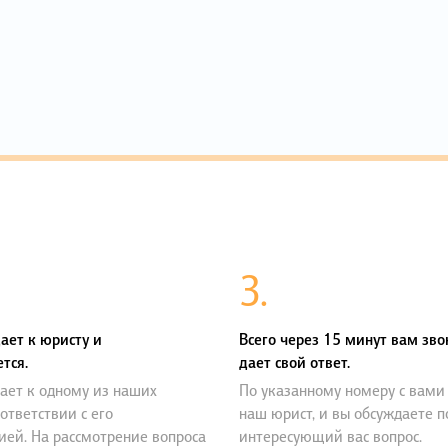
3.
ает к юристу и
Всего через 15 минут вам зво
тся.
дает свой ответ.
ает к одному из наших
По указанному номеру с вами
оответствии с его
наш юрист, и вы обсуждаете 
ией. На рассмотрение вопроса
интересующий вас вопрос.