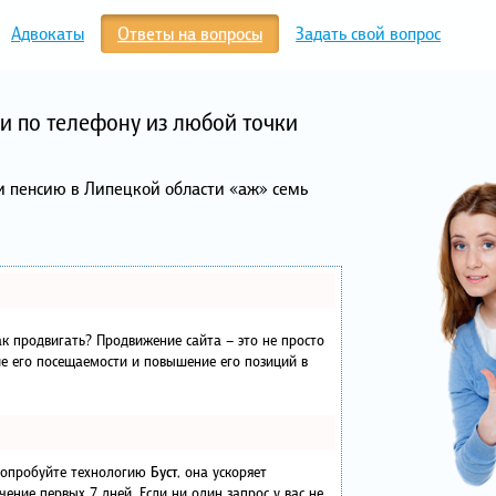
Адвокаты
Ответы на вопросы
Задать свой вопрос
и по телефону из любой точки
и пенсию в Липецкой области «аж» семь
как продвигать? Продвижение сайта – это не просто
е его посещаемости и повышение его позиций в
 попробуйте технологию
Буст
, она ускоряет
чение первых 7 дней. Если ни один запрос у вас не