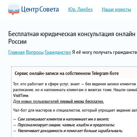
Юр. Ликбез
Наши юристы
Бесплатная юридическая консультация онлайн 
России
Главная
Вопросы
Гражданство
Я её могу получать гражданст
Сервис онлайн-записи на собственном Telegram-боте
Тот, кто работает в сфере услуг, знает — без ведения записи клиенто
расписание, но и напоминать клиентам о визитах тоже. Нашли сам
VisitTime.
Для новых пользователей
первый месяц бесплатно
.
Чат-бот для мастеров и специалистов, который упрощает ведение зап
—
Сам записывает клиентов и напоминает им о визите;
—
Персонализирует скидки, чаевые, кэшбэк и предоплаты;
—
Увеличивает доходимость и помогает больше зарабатывать;