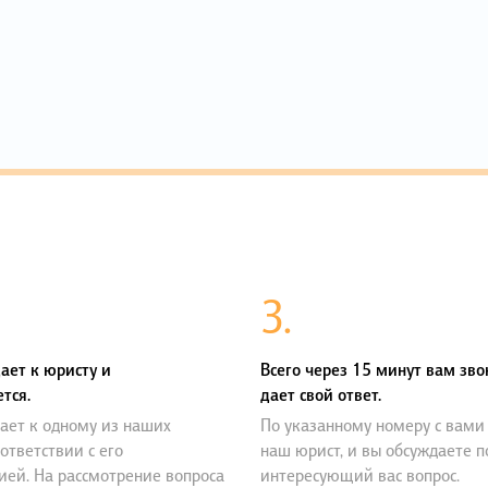
3.
ает к юристу и
Всего через 15 минут вам зво
тся.
дает свой ответ.
ает к одному из наших
По указанному номеру с вами
оответствии с его
наш юрист, и вы обсуждаете 
ией. На рассмотрение вопроса
интересующий вас вопрос.